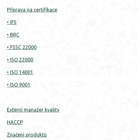
Příprava na certifikace
• IFS
• BRC
• FSSC 22000
• ISO 22000
• ISO 14001
• ISO 9001
Externí manažer kvality
HACCP
Značení produktů