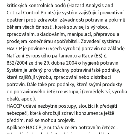
kritických kontrolních bodů (Hazard Analysis and
Critical Control Points) je systém zajišťující preventivní
opatření proti zdravotní závadnosti potravin a pokrmů
během všech činností, které souvisejí s výrobou,
zpracováním, skladováním, manipulací, přepravou a
prodejem konečnému spotřebiteli. Zavedení systému
HACCP je povinné u všech výrobců potravin na základě
Nařízení Evropského parlamentu a Rady (ES) č.
852/2004 ze dne 29. dubna 2004 o hygieně potravin.
Systém je určený pro všechny potravinářské podniky,
které zajišťují výrobu, zpracování nebo distribuci
potravin. Dále také pro podniky, které svými produkty
do potravinového řetězce vstupují (zemědělství, výroba
obalů, apod.).
HACCP udává nezbytné postupy, sloužící k předejití
nebezpečí, která ohrožují zdraví konzumenta ještě
předtím, než se mohou projevit.
Aplikace HACCP je nutná v celém potravním řetězci.